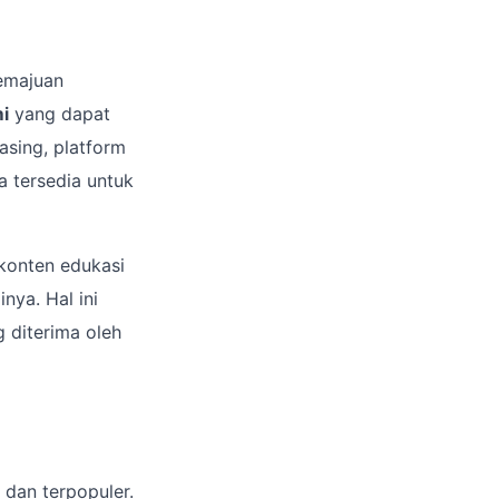
kemajuan
i
yang dapat
asing, platform
a tersedia untuk
konten edukasi
nya. Hal ini
 diterima oleh
dan terpopuler.