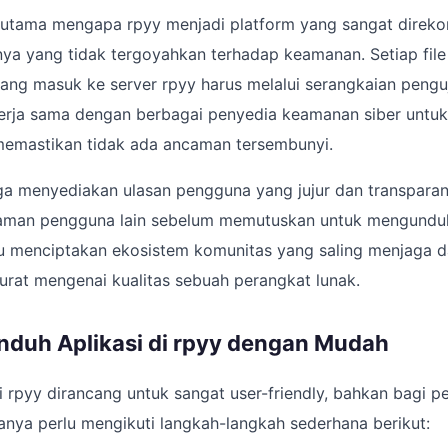
n utama mengapa rpyy menjadi platform yang sangat direk
ya yang tidak tergoyahkan terhadap keamanan. Setiap file
ang masuk ke server rpyy harus melalui serangkaian pengu
erja sama dengan berbagai penyedia keamanan siber untuk
memastikan tidak ada ancaman tersembunyi.
juga menyediakan ulasan pengguna yang jujur dan transpara
an pengguna lain sebelum memutuskan untuk mengunduh 
tu menciptakan ekosistem komunitas yang saling menjaga 
urat mengenai kualitas sebuah perangkat lunak.
duh Aplikasi di rpyy dengan Mudah
i rpyy dirancang untuk sangat user-friendly, bahkan bagi
anya perlu mengikuti langkah-langkah sederhana berikut: