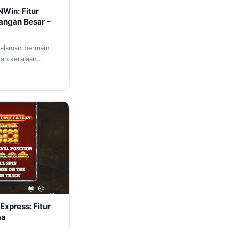
Win: Fitur
ngan Besar –
galaman bermain
an kerajaan
ng padat fitur,
Express: Fitur
aa