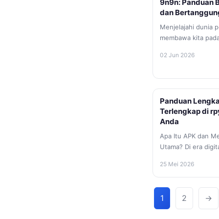
9n9n: Panduan B
dan Bertanggun
Menjelajahi dunia p
membawa kita pada 
seperti yang ditawa
02 Jun 2026
Panduan Lengk
Terlengkap di rp
Anda
Apa Itu APK dan Me
Utama? Di era digi
ini, perangkat Andro
25 Mei 2026
1
2
→