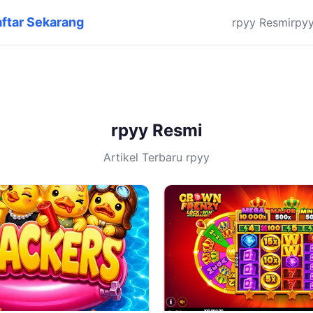
aftar Sekarang
rpyy Resmi
rpy
rpyy Resmi
Artikel Terbaru rpyy