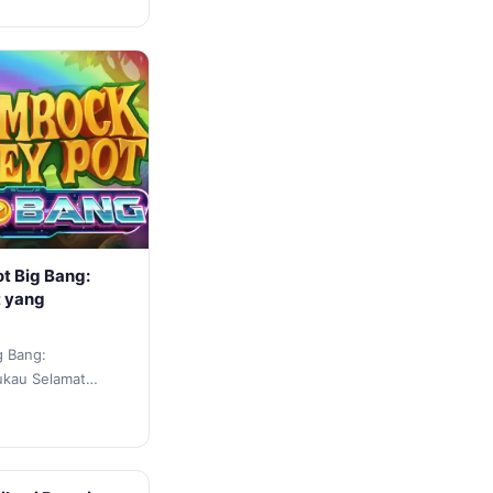
t Big Bang:
t yang
g Bang:
ukau Selamat
y Pot Big Bang,