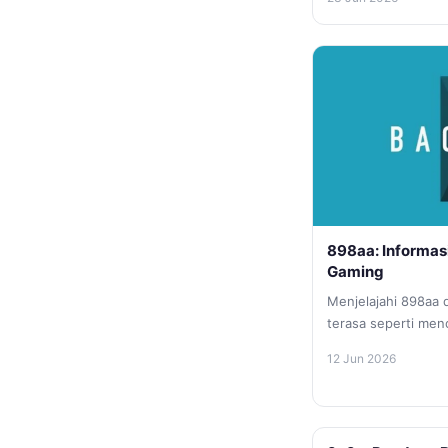
sensasi...
898aa: Informasi
Gaming
Menjelajahi 898aa 
terasa seperti menc
misteri. Genesis G
12 Jun 2026
unik melalui...