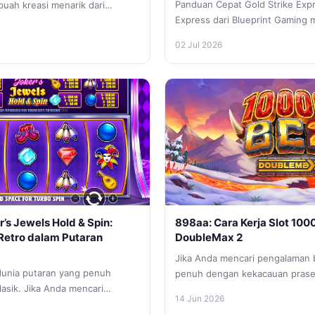
Panduan Cepat Gold Strike Expr
buah kreasi menarik dari
Express dari Blueprint Gamin
ay. Jika Anda mencari
ke dalam petualangan tambang
02 Jul 2026
mendebarkan....
r’s Jewels Hold & Spin:
898aa: Cara Kerja Slot 100
Retro dalam Putaran
DoubleMax 2
Jika Anda mencari pengalaman 
dunia putaran yang penuh
penuh dengan kekacauan prasej
lasik. Jika Anda mencari
tinggi, 10000 BC DoubleMax 2 da
14 Jun 2026
in yang membawa kembali