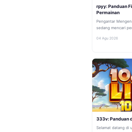
rpyy: Panduan F
Permainan
Pengantar Mengena
sedang mencari pe
suasana ceria namu
04 Agu 2026
mekanik yang...
333v: Panduan d
Selamat datang di 