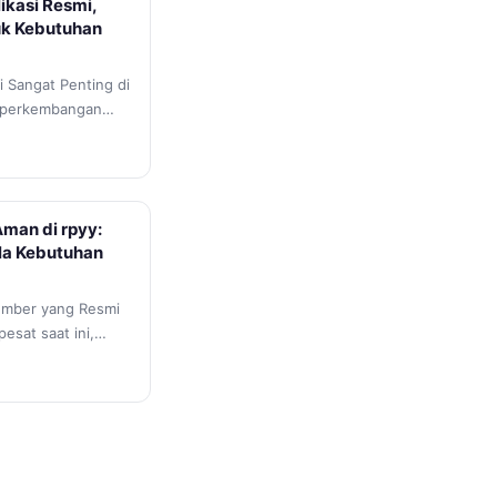
ikasi Resmi,
uk Kebutuhan
 Sangat Penting di
a perkembangan
n aplikasi yang
Aman di rpyy:
la Kebutuhan
Sumber yang Resmi
esat saat ini,
itas...